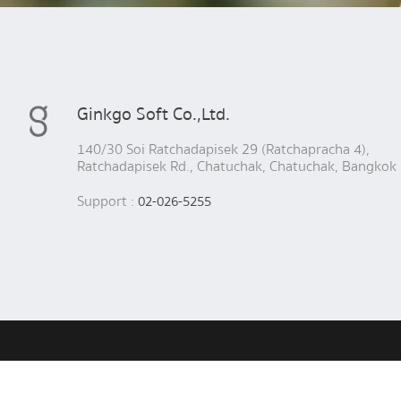
Ginkgo Soft Co.,Ltd.
140/30 Soi Ratchadapisek 29 (Ratchapracha 4),
Ratchadapisek Rd., Chatuchak, Chatuchak, Bangkok
Support :
02-026-5255