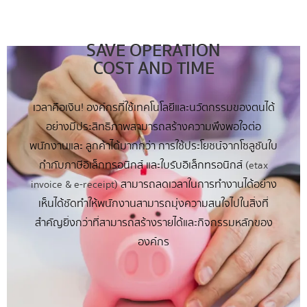
SAVE OPERATION
COST AND TIME
เวลาคือเงิน! องค์กรที่ใช้เทคโนโลยีและนวัตกรรมของตนได้
อย่างมีประสิทธิภาพสามารถสร้างความพึงพอใจต่อ
พนักงานและ ลูกค้าได้มากกว่า การใช้ประโยชน์จากโซลูชันใบ
กำกับภาษีอิเล็กทรอนิกส์ และใบรับอิเล็กทรอนิกส์ (
etax
) สามารถลดเวลาในการทำงานได้อย่าง
invoice & e-receipt
เห็นได้ชัดทำให้พนักงานสามารถมุ่งความสนใจไปในสิ่งที่
สำคัญยิ่งกว่าที่สามารถสร้างรายได้และกิจกรรมหลักของ
องค์กร