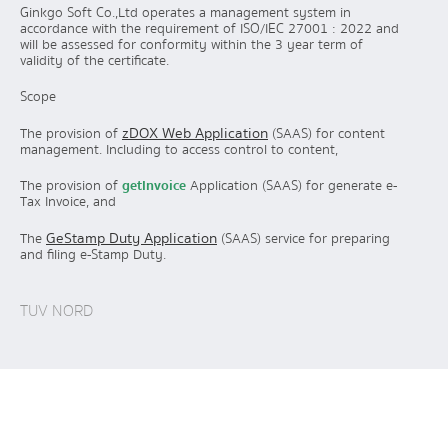
Ginkgo Soft Co.,Ltd operates a management system in
accordance with the requirement of ISO/IEC 27001 : 2022 and
will be assessed for conformity within the 3 year term of
validity of the certificate.
Scope
zDOX Web Application
The provision of
(SAAS) for content
management. Including to access control to content,
The provision of
getInvoice
Application (SAAS) for generate e-
Tax Invoice, and
GeStamp Duty Application
The
(SAAS) service for preparing
and filing e-Stamp Duty.
TUV NORD​