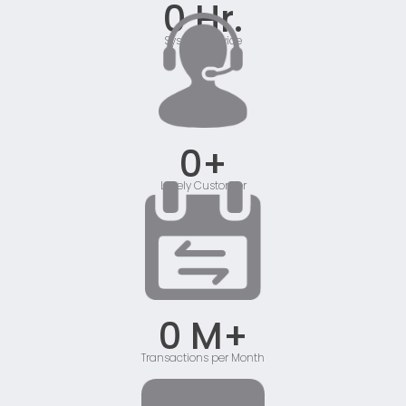
0
 Hr.
System service
0
+
Lovely Customer
0
 M+
Transactions per Month