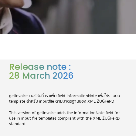
คุณ บอม ภาณุ
วัฒน์ รู้ยิ่ง
Chief Technology
Officer (CTO)
บริษัท แอดไวซ์ ไอที อินฟิ
Release note :
นิท จำกัด
28 March 2026
Read more
getInvoice เวอร์ชันนี้ เรา
เพิ่ม
field InformationNote
เพื่อใช้งานบน
template
สำหรับ
inputfile
ตามมาตรฐานของ
XML ZUGFeRD
This version of getInvoice adds the InformationNote field for
use in input file templates compliant with the XML ZUGFeRD
standard.