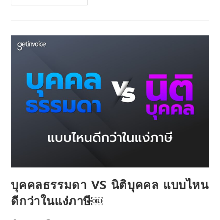
บุคคลธรรมดา VS นิติบุคคล แบบไหน
ดีกว่าในแง่ภาษี￼