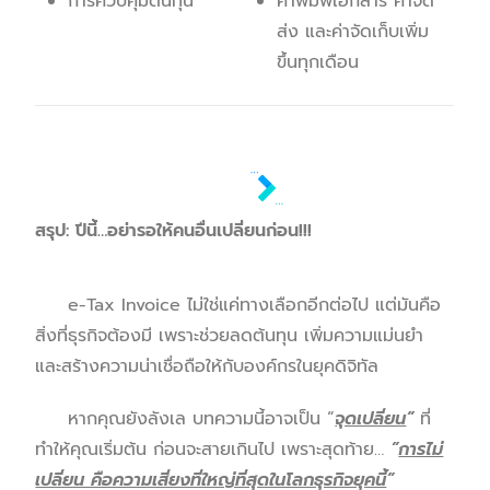
การควบคุมต้นทุน
ค่าพิมพ์เอกสาร ค่าจัด
ส่ง และค่าจัดเก็บเพิ่ม
ขึ้นทุกเดือน
สรุป: ปีนี้
…
อย่ารอให้คนอื่นเปลี่ยนก่อน!!!
e-Tax Invoice ไม่ใช่แค่ทางเลือกอีกต่อไป แต่มันคือ
สิ่งที่ธุรกิจต้องมี เพราะช่วยลดต้นทุน เพิ่มความแม่นยำ
และสร้างความน่าเชื่อถือให้กับองค์กรในยุคดิจิทัล
หากคุณยังลังเล บทความนี้อาจเป็น “
จุดเปลี่ยน
”
ที่
ทำให้คุณเริ่มต้น ก่อนจะสายเกินไป เพราะสุดท้าย…
”
การไม่
เปลี่ยน คือความเสี่ยงที่ใหญ่ที่สุดในโลกธุรกิจยุคนี้
”