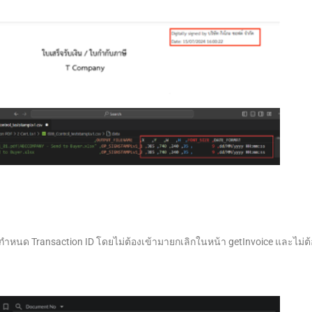
กำหนด Transaction ID โดยไม่ต้องเข้ามายกเลิกในหน้า getInvoice และไม่ต้